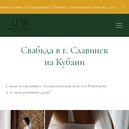
в Геленджике! Фотки с огоньками в тот же день. Гуляем, пьём ко
Свабьда в г. Славинск
на Кубани
Самая искренняя и эмоциональная невеста Виктория
и её невероятный день!