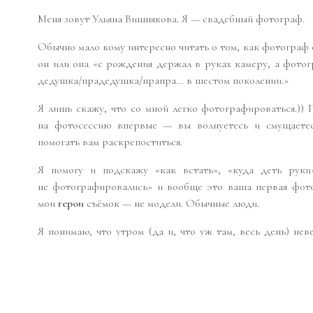
Меня зовут Ульяна Вишнякова. Я — свадебный фотограф.
Обычно мало кому интересно читать о том, как фотограф с
он или она «с рождения держал в руках камеру, а фотог
дедушка/прадедушка/прапра… в шестом поколении.»
Я лишь скажу, что со мной легко фотографироваться.)) 
на фотосессию впервые — вы волнуетесь и смущаетес
помогать вам раскрепоститься.
Я помогу и подскажу «как встать», «куда деть руки
не фотографировались» и вообще это ваша первая фотос
мои
герои
съёмок — не модели. Обычные люди.
Я понимаю, что утром (да и, что уж там, весь день) нев
не опоздают ли они в ЗАГС, красивым ли будет буке
причёска и макияж и еще многих-многих мелочах. Пони
моральная и психологическая поддержка, пусть даже от 
человека на один день ворвавшегося в вашу жизнь.