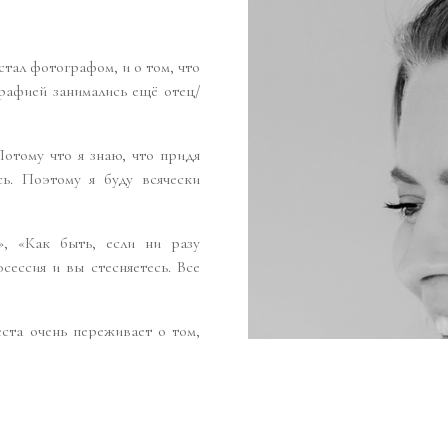
тал фотографом, и о том, что
рафией занимались ещё отец/
Потому что я знаю, что придя
ь. Поэтому я буду всячески
», «Как быть, если ни разу
ессия и вы стесняетесь. Все
еста очень переживает о том,
т невесты, продержится ли
маю, как важна в этот день
фотографа — по факту чужого
 И я поддержку, подскажу,