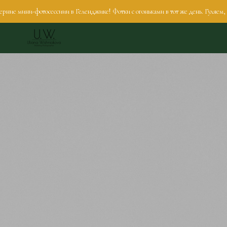
мини-фотосессиии в Геленджике! Фотки с огоньками в тот же день. Гуляем, пьём 