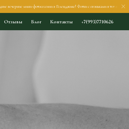
черние мини-фотосессиии в Геленджике! Фотки с огоньками в тот же день. Гуляе
Отзывы
Блог
Контакты
+7(993)7710626