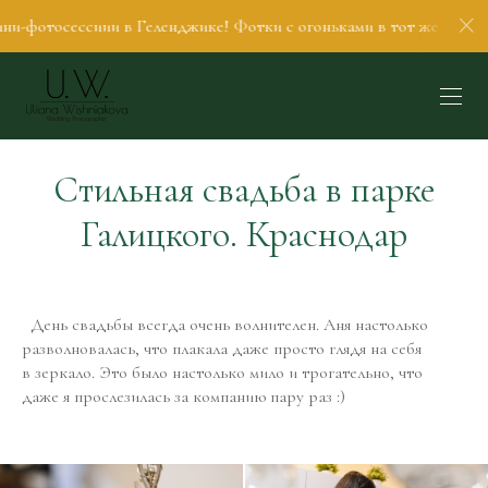
ессиии в Геленджике! Фотки с огоньками в тот же день. Гуляем, 
Стильная свадьба в парке
Галицкого. Краснодар
День свадьбы всегда очень волнителен. Аня настолько
разволновалась, что плакала даже просто глядя на себя
в зеркало. Это было настолько мило и трогательно, что
даже я прослезилась за компанию пару раз :)