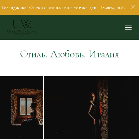
ике! Фотки с огоньками в тот же день. Гуляем, пьём кофеек, общ
Стиль. Любовь. Италия