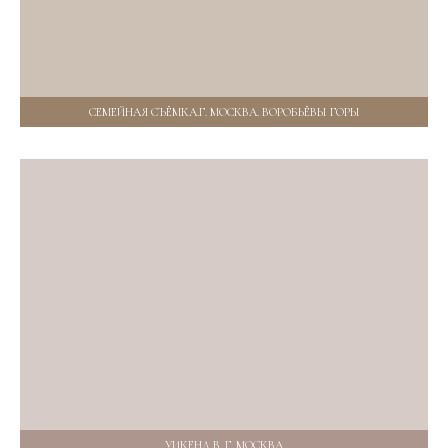
СЕМЕЙНАЯ СЪЁМКА.Г. МОСКВА. ВОРОБЬЁВЫ ГОРЫ
УИКЕНД В. Г. МОСКВА