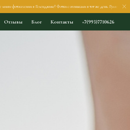
 в Геленджике! Фотки с огоньками в тот же день. Гуляем, пьём кофеек, общаемс
Отзывы
Блог
Контакты
+7(993)7710626