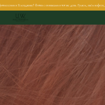
джике! Фотки с огоньками в тот же день. Гуляем, пьём кофеек, общаемся и полу